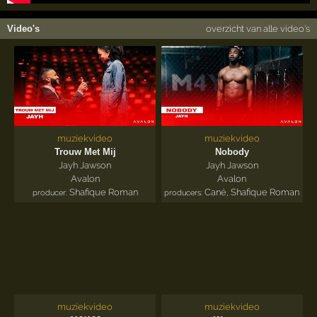
Video's
overzicht van alle video's
muziekvideo
muziekvideo
Trouw Met Mij
Nobody
Jayh Jawson
Jayh Jawson
Avalon
Avalon
Shafique Roman
Cané
,
Shafique Roman
producer:
producers:
muziekvideo
muziekvideo