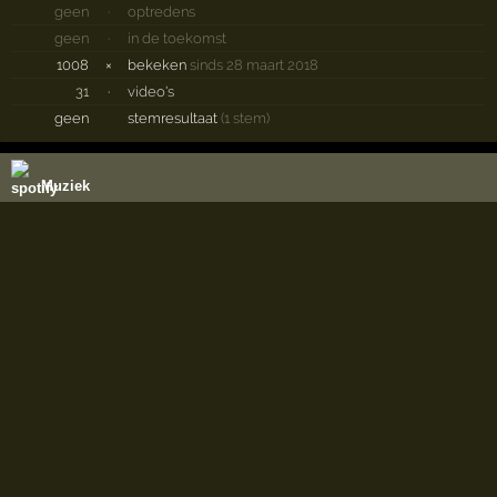
geen
·
optredens
geen
·
in de toekomst
1008
×
bekeken
sinds 28 maart 2018
31
·
video's
geen
stemresultaat
(1 stem)
Muziek