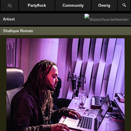
Jij
Partyflock
Community
Overig
🔍
Artiest
Shafique Roman