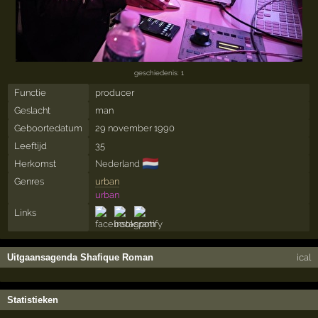
geschiedenis: 1
Functie
producer
Geslacht
man
Geboortedatum
29 november 1990
Leeftijd
35
🇳🇱
Herkomst
Nederland
Genres
urban
urban
Links
Uitgaansagenda Shafique Roman
ical
Statistieken