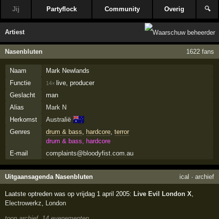
Jij
Partyflock
Community
Overig
🔍
Artiest
Nasenbluten
1622 fans
Naam
Mark Newlands
Functie
live, producer
14×
Geslacht
man
Alias
Mark N
🇦🇺
Herkomst
Australië
Genres
drum & bass
,
hardcore
,
terror
drum & bass, hardcore
E-mail
complaints@bloodyfist.com.au
Uitgaansagenda Nasenbluten
ical
·
archief
Laatste optreden was op vrijdag 1 april 2005:
Live Evil London X
,
Electrowerkz
,
London
toon archief, 14 evenementen