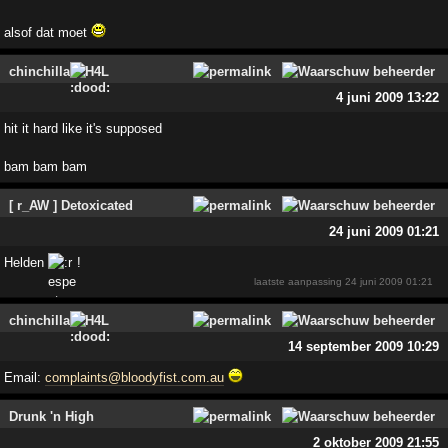
alsof dat moet
chinchilla
H4L
4 juni 2009 13:22
hit it hard like it's supposed
bam bam bam
[ r_AW ] Detoxicated
24 juni 2009 01:21
Helden
!
laatste aanpassing
24 juni 2009 01:21
chinchilla
H4L
14 september 2009 10:29
Email:
complaints@bloodyfist.com.au
Drunk 'n High
2 oktober 2009 21:55