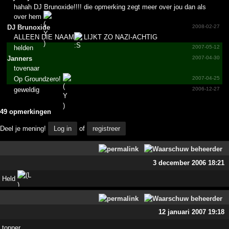
hahah DJ Brunoxide!!!! die opmerking zegt meer over jou dan als
over hem
DJ Brunoxide
2008-02-27
ALLEEN DIE NAAM
LIJKT ZO NAZI-ACHTIG
helden
2007-05-12
Janners
2007-04-30
tovenaar
Op Groundzero!
2007-04-25
geweldig
2006-12-27
49 opmerkingen
Deel je mening!
Log in
of
registreer
3 december 2006 18:21
Held
12 januari 2007 19:18
topper