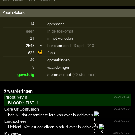
Statistieken
14
·
optredens
geen
·
in de toekomst
14
·
in het verleden
2548
×
bekeken
sinds 3 april 2013
1622
fans
49
·
opmerkingen
9
·
waarderingen
geweldig
·
stemresultaat
(20 stemmen)
9 waarderingen
Piloot Kevin
2014-08-11
BLOODY FIST!!!
Core Of Confusion
2011-06-10
ben blij dat er teminste iets van over is gebleven
Linda:cheer:
2011-01-10
Helden!! Vet kut dat alleen Mark N over is gebleven
My way...
2009-07-23