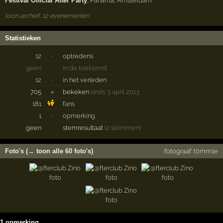
Festival Official After Party
,
Panama
,
Amsterdam
toon archief, 12 evenementen
Statistieken
12
·
optredens
geen
·
in de toekomst
12
·
in het verleden
705
×
bekeken
sinds 3 april 2013
181
fans
1
·
opmerking
geen
stemresultaat
(2 stemmen)
Foto's (→ toon alle 60 foto's)
fotograaf:
t0mm1e
1 opmerking