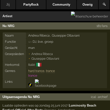
Jij
Partyflock
Community
Overig
🔍
Artiest
Nu NRG
181 fans
Naam
Andrea Ribeca , Giuseppe Ottaviani
Functie
DJ, live, groep
12×
Geslacht
man
Groepsleden
Andrea Ribeca
Giuseppe Ottaviani
🇮🇹
Herkomst
Italië
Genres
hard trance
,
trance
trance
Links
Uitgaansagenda Nu NRG
ical
·
archief
Laatste optreden was op zondag 25 juni 2017:
Luminosity Beach