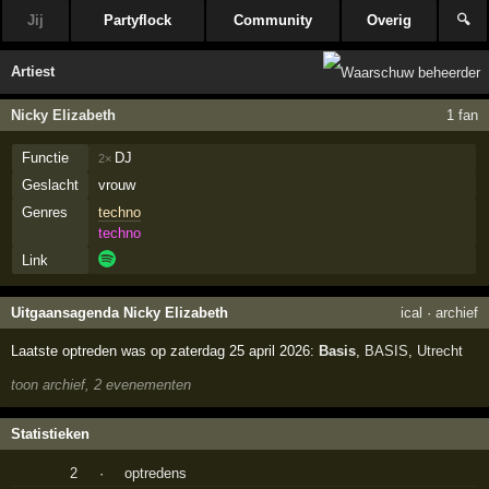
Jij
Partyflock
Community
Overig
🔍
Artiest
Nicky Elizabeth
1 fan
Functie
DJ
2×
Geslacht
vrouw
Genres
techno
techno
Link
Uitgaansagenda Nicky Elizabeth
ical
·
archief
Laatste optreden was op zaterdag 25 april 2026:
Basis
,
BASIS
,
Utrecht
toon archief, 2 evenementen
Statistieken
2
·
optredens