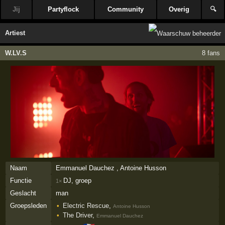
Jij
Partyflock
Community
Overig
🔍
Artiest
W.LV.S
8 fans
Naam
Emmanuel Dauchez , Antoine Husson
Functie
DJ, groep
1×
Geslacht
man
Groepsleden
Electric Rescue
,
Antoine Husson
The Driver
,
Emmanuel Dauchez