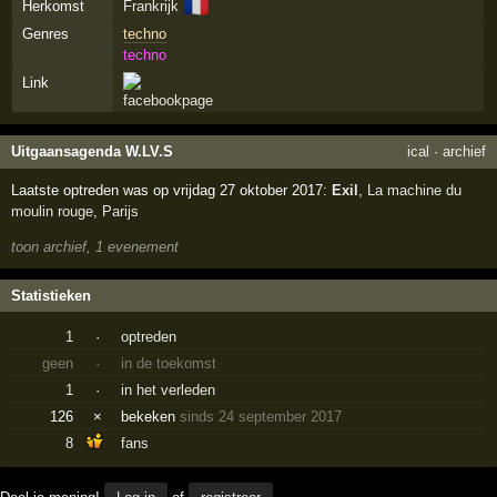
🇫🇷
Herkomst
Frankrijk
Genres
techno
techno
Link
Uitgaansagenda W.LV.S
ical
·
archief
Laatste optreden was op vrijdag 27 oktober 2017:
Exil
,
La machine du
moulin rouge
,
Parijs
toon archief, 1 evenement
Statistieken
1
·
optreden
geen
·
in de toekomst
1
·
in het verleden
126
×
bekeken
sinds 24 september 2017
8
fans