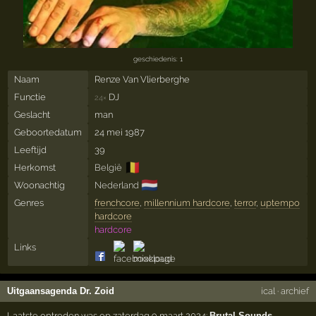
geschiedenis: 1
Naam
Renze Van Vlierberghe
Functie
DJ
24×
Geslacht
man
Geboortedatum
24 mei 1987
Leeftijd
39
🇧🇪
Herkomst
België
🇳🇱
Woonachtig
Nederland
Genres
frenchcore
,
millennium hardcore
,
terror
,
uptempo
hardcore
hardcore
Links
Uitgaansagenda Dr. Zoid
ical
·
archief
Laatste optreden was op zaterdag 9 maart 2024:
Brutal Sounds
,