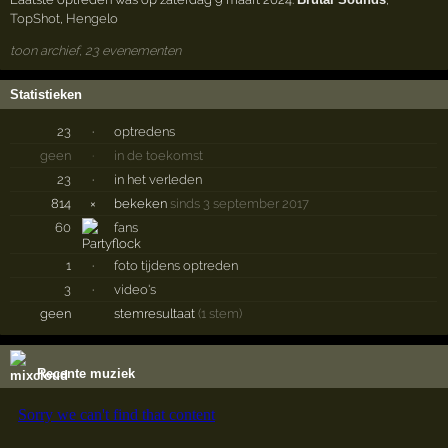
TopShot
,
Hengelo
toon archief, 23 evenementen
Statistieken
23
·
optredens
geen
·
in de toekomst
23
·
in het verleden
814
×
bekeken
sinds 3 september 2017
60
fans
1
·
foto tijdens optreden
3
·
video's
geen
stemresultaat
(1 stem)
Recente muziek