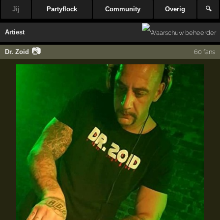
Jij
Partyflock
Community
Overig
🔍
Artiest
📷
Dr. Zoid
60 fans