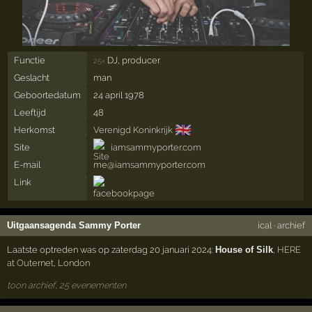
Functie
DJ, producer
25×
Geslacht
man
Geboortedatum
24 april 1978
Leeftijd
48
🇬🇧
Herkomst
Verenigd Koninkrijk
Site
iamsammyporter.com
E-mail
me@iamsammyporter.com
Link
Uitgaansagenda Sammy Porter
ical
·
archief
Laatste optreden was op zaterdag 20 januari 2024:
House of Silk
,
HERE
at Outernet
,
London
toon archief, 25 evenementen