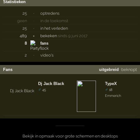
Statistieken
25
·
optredens
geen
·
in de toekomst
25
·
in het verleden
489
×
bekeken
sinds 9 juni 2017
8
fans
2
·
video's
Fans
uitgebreid
·
beknopt
Dj Jack Black
TypeX
♂
♂
45
18
Emmerich
Bekijk in opmaak voor grote schermen en desktops