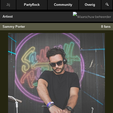
Jij
Partyflock
Community
Overig
🔍
Artiest
Sammy Porter
8 fans