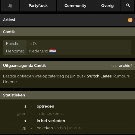
Jij
Partyflock
Community
Overig
🔍
Artiest
Cantik
Functie
DJ
1×
🇳🇱
Herkomst
Nederland
Uitgaansagenda Cantik
ical
·
archief
Laatste optreden was op zaterdag 24 juni 2017:
Switch Lanes
,
Rumours
,
Heerde
Statistieken
1
·
optreden
geen
·
in de toekomst
1
·
in het verleden
75
×
bekeken
sinds 8 juni 2017