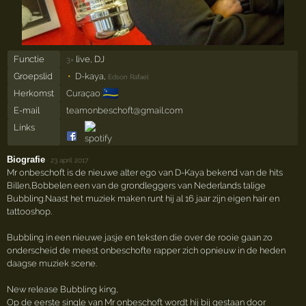
Functie
live, DJ
3×
Groepslid
D-kaya
,
Edson Rafael
🇨🇼
Herkomst
Curaçao
E-mail
teamonbeschoft@gmail.com
Links
Biografie
·
23 april 2017
Mr onbeschoft is de nieuwe alter ego van D-Kaya bekend van de hits
Billen,Bobbelen een van de grondleggers van Nederlands talige
Bubbling.Naast het muziek maken runt hij al 16 jaar zijn eigen hair en
tattooshop.
Bubbling in een nieuwe jasje en teksten die over de rooie gaan zo
onderscheid de meest onbeschofte rapper zich opnieuw in de heden
daagse muziek scene.
New release Bubbling king,
Op de eerste single van Mr onbeschoft wordt hij bij gestaan door