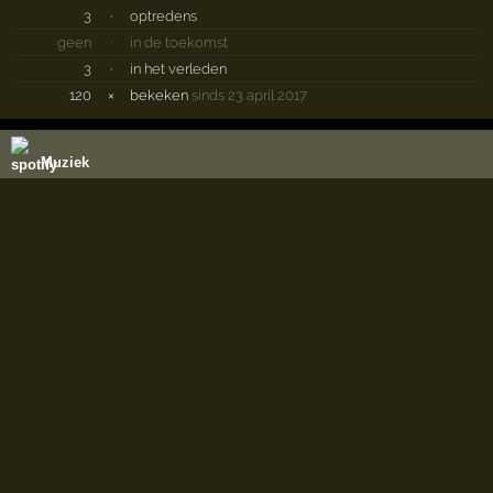
3
·
optredens
geen
·
in de toekomst
3
·
in het verleden
120
×
bekeken
sinds 23 april 2017
Muziek