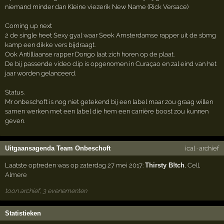
niemand minder dan Kleine viezerik New Name (Rick Versace)
Coming up next
2 de single heet Sexy gyal waar Seek Amsterdamse rapper uit de sbmg
kamp een dikke vers bijdraagt.
Ook Antilliaanse rapper Dongo laat zich horen op de plaat.
De bij passende video clip is opgenomen in Curaçao en zal eind van het
jaar worden gelanceerd.
Status.
Mr onbeschoft is nog niet getekend bij een label maar zou graag willen
samen werken met een label die hem een carrière boost zou kunnen
geven.
Uitgaansagenda Team Onbeschoft
ical
·
archief
Laatste optreden was op zaterdag 27 mei 2017:
Thirsty B!tch
,
Cell
,
Almere
toon archief, 3 evenementen
Statistieken