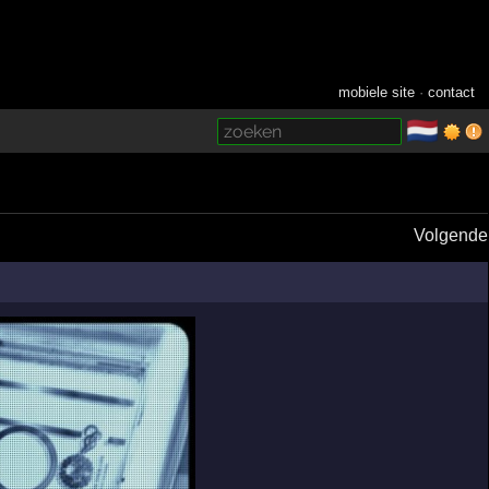
mobiele site
·
contact
🇳🇱
­
Volgende