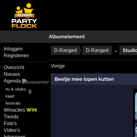
Albumelement
Inloggen
Studi
D-Ranged
:
D-Ranged
→
Registreren
Vorige
Overzicht
Nieuws
Beetje mee lopen kutten
Agenda
nu & straks
kaart
festivals
WIN
Winacties
Trends
Foto's
Video's
Interviews