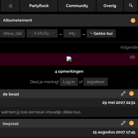
Jij
Partyflock
Community
Overig
🔍
Albumelement
Show_Girl
:
*..:: FoTo'Ss ::.. *
→
..::My::..
→
*- Gekke bui
Volgende
4 opmerkingen
Deel je mening!
Log in
of
registreer
de beast
29 mei 2007 22:51
wat ben jij ook een leuk vrouwtje. dikke kus
(m@rco)
15 augustus 2007 17:45