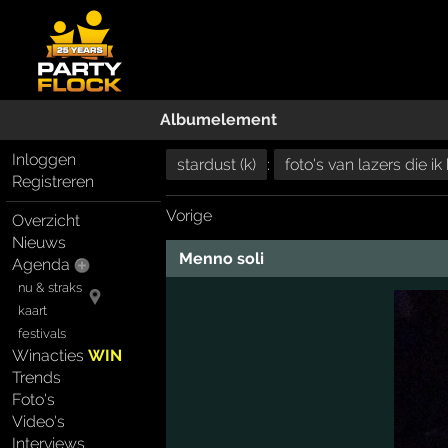
Albumelement
Inloggen
stardust (k)
:
foto's van lazers die 
Registreren
Vorige
Overzicht
Nieuws
Menno soli
Agenda
nu & straks
kaart
festivals
Winacties
WIN
Trends
Foto's
Video's
Interviews