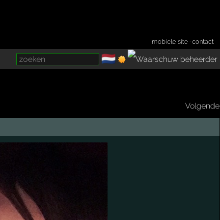
mobiele site
·
contact
🇳🇱
­
Volgende