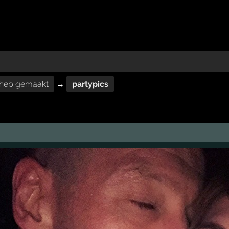
ik heb gemaakt
→
partypics