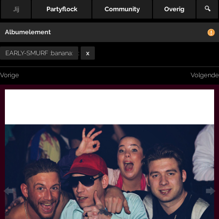
Jij
Partyflock
Community
Overig
🔍
Albumelement
EARLY-SMURF :banana:
:
x
Vorige
Volgende