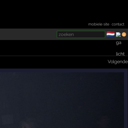
mobiele site
·
contact
🇳🇱
­
Volgende