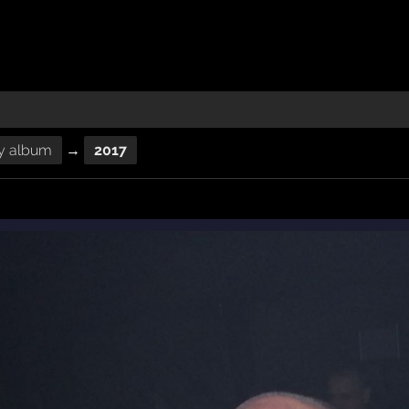
ty album
→
2017