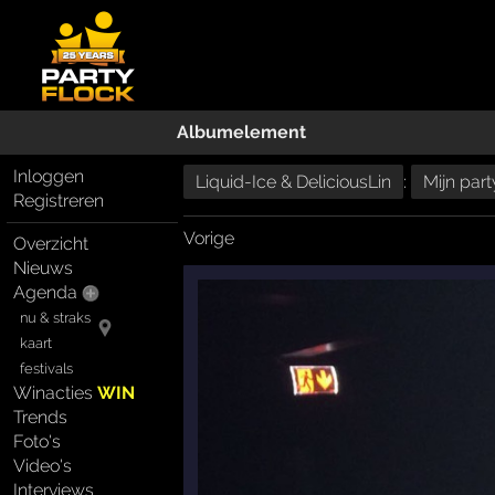
Albumelement
Inloggen
Liquid-Ice & DeliciousLin
:
Mijn par
Registreren
Vorige
Overzicht
Nieuws
Agenda
nu & straks
kaart
festivals
Winacties
WIN
Trends
Foto's
Video's
Interviews