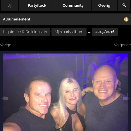
Jij
Partyflock
Community
Overig
🔍
Albumelement
Liquid-Ice & DeliciousLin
:
Mijn party album
→
2015/2016
Vorige
Volgende