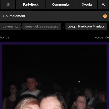
Jij
Partyflock
Community
Overig
🔍
Albumelement
davenancy
:
onze kiekjeeeeessssss
→
2013... Hardcore Maniacs
Vorige
Volgende