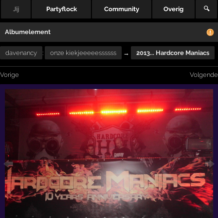
Jij
Partyflock
Community
Overig
🔍
Albumelement
davenancy
:
onze kiekjeeeeessssss
→
2013... Hardcore Maniacs
Vorige
Volgende