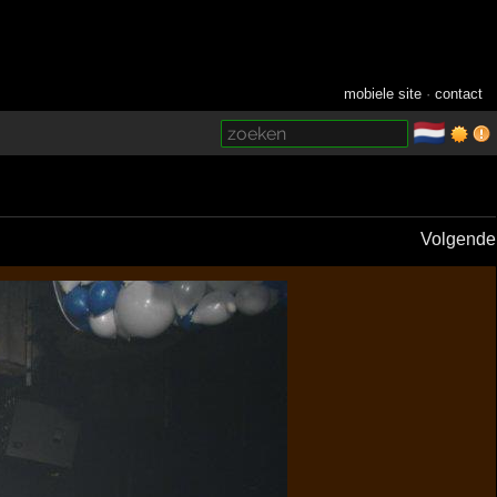
mobiele site
·
contact
🇳🇱
­
Volgende