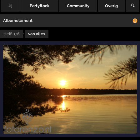
Jij
Partyflock
Community
Overig
🔍
Albumelement
stel8076
:
van alles