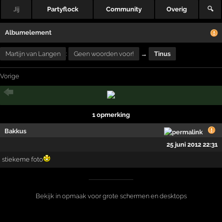
Jij
Partyflock
Community
Overig
🔍
Albumelement
Martijn van Langen
:
Geen woorden voor!
→
Tinus
Vorige
1 opmerking
Bakkus
25 juni 2012 22:31
stiekeme foto
Bekijk in opmaak voor grote schermen en desktops