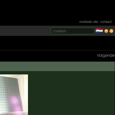
mobiele site
·
contact
🇳🇱
­
Volgende