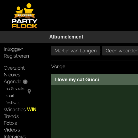
Albumelement
Inloggen
Martijn van Langen
:
Geen woorden 
Registreren
Vorige
Overzicht
Nieuws
I love my cat Gucci
Agenda
nu & straks
kaart
festivals
Winacties
WIN
Trends
Foto's
Video's
Interviews