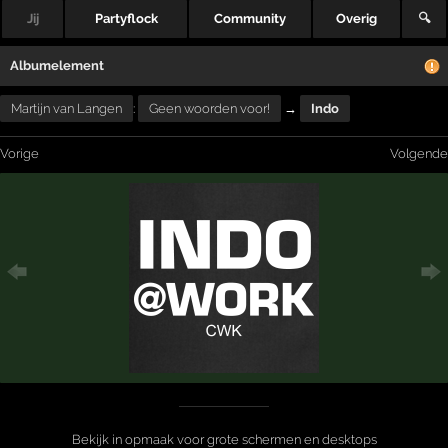
Jij
Partyflock
Community
Overig
🔍
Albumelement
Martijn van Langen
:
Geen woorden voor!
→
Indo
Vorige
Volgende
Bekijk in opmaak voor grote schermen en desktops