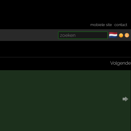
mobiele site
·
contact
🇳🇱
­
Volgende