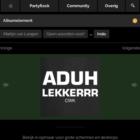
Jij
Partyflock
Community
Overig
🔍
Albumelement
Martijn van Langen
:
Geen woorden voor!
→
Indo
Vorige
Volgende
Bekijk in opmaak voor grote schermen en desktops