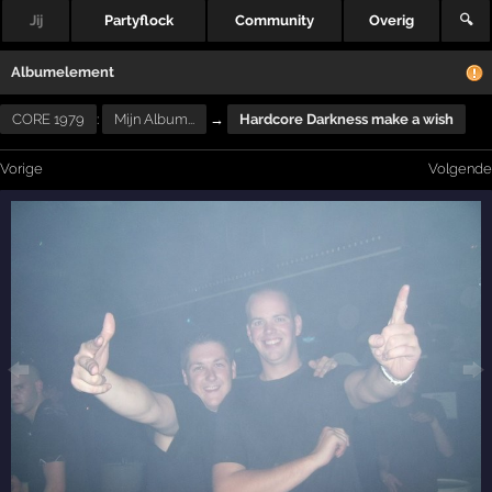
Jij
Partyflock
Community
Overig
🔍
Albumelement
CORE 1979
:
Mijn Album...
→
Hardcore Darkness make a wish
Vorige
Volgende