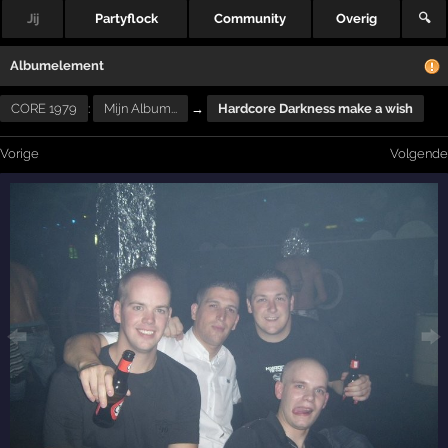
Jij
Partyflock
Community
Overig
🔍
Albumelement
CORE 1979
:
Mijn Album...
→
Hardcore Darkness make a wish
Vorige
Volgende