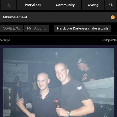
Jij
Partyflock
Community
Overig
🔍
Albumelement
CORE 1979
:
Mijn Album...
→
Hardcore Darkness make a wish
Vorige
Volgende