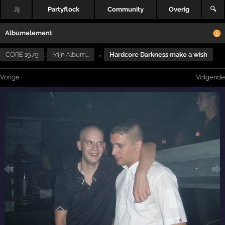
Jij
Partyflock
Community
Overig
🔍
Albumelement
CORE 1979
:
Mijn Album...
→
Hardcore Darkness make a wish
Vorige
Volgende