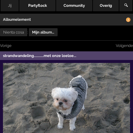
Jij
Partyflock
Community
Overig
🔍
Albumelement
Nienta cosa
:
Mijn album…
Vorige
Volgende
strandwandeling...........met onze loeloe...