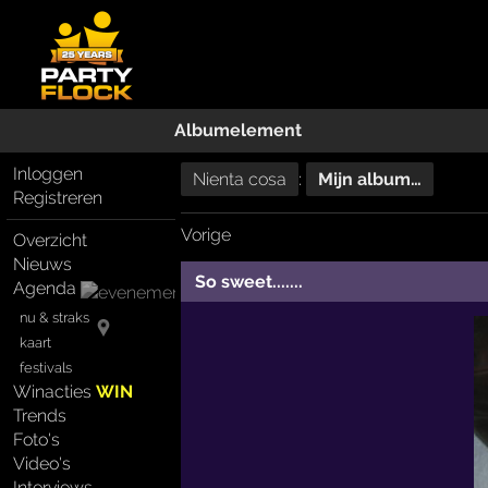
Albumelement
Inloggen
Nienta cosa
:
Mijn album…
Registreren
Vorige
Overzicht
Nieuws
So sweet.......
Agenda
nu & straks
kaart
festivals
Winacties
WIN
Trends
Foto's
Video's
Interviews