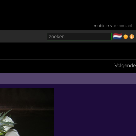
mobiele site
·
contact
🇳🇱
­
Volgende