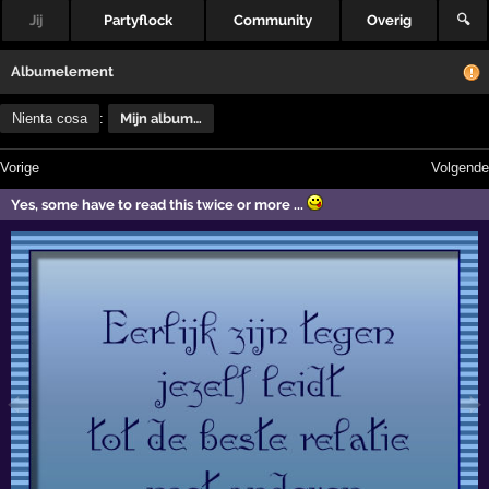
Jij
Partyflock
Community
Overig
🔍
Albumelement
Nienta cosa
:
Mijn album…
Vorige
Volgende
Yes, some have to read this twice or more ...