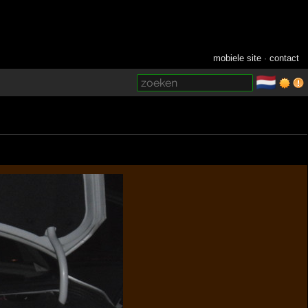
mobiele site
·
contact
🇳🇱
­