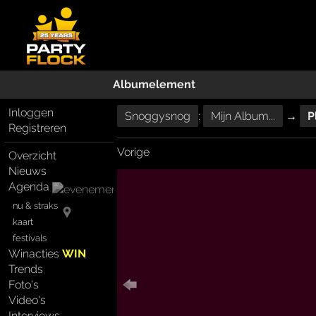
Albumelement
Inloggen
Snoggysnog
:
Mijn Album...
→
P
Registreren
Vorige
Overzicht
Nieuws
Agenda
nu & straks
kaart
festivals
Winacties
WIN
Trends
Foto's
Video's
Interviews