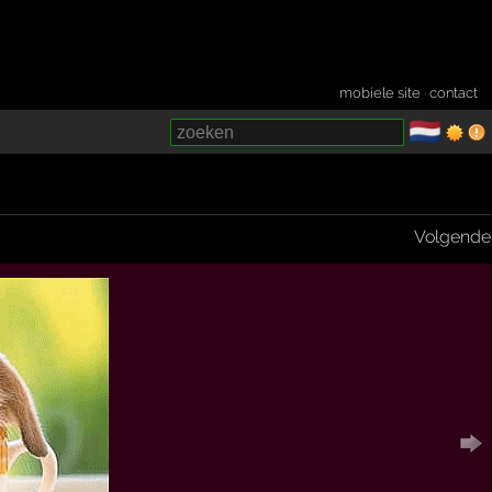
mobiele site
·
contact
🇳🇱
­
Volgende