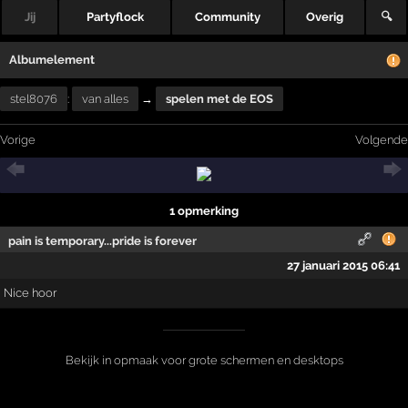
Jij
Partyflock
Community
Overig
🔍
Albumelement
stel8076
:
van alles
→
spelen met de EOS
Vorige
Volgende
1 opmerking
pain is temporary...pride is forever
27 januari 2015 06:41
Nice hoor
Bekijk in opmaak voor grote schermen en desktops