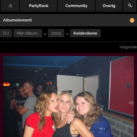
Jij
Partyflock
Community
Overig
🔍
Albumelement
D ;)
:
Mijn Album…
→
2009
→
Kelderdome
Volgende