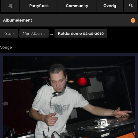
Jij
Partyflock
Community
Overig
🔍
Albumelement
~Stef~
:
Mijn Album...
→
Kelderdome 02-10-2010
Vorige