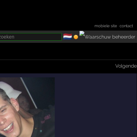
mobiele site
·
contact
🇳🇱
­
Volgende