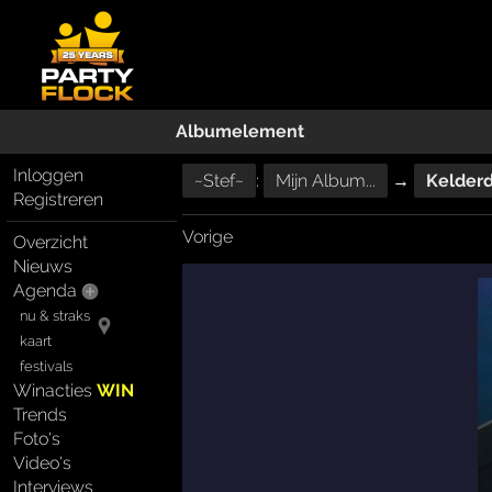
Albumelement
Inloggen
~Stef~
:
Mijn Album...
→
Kelder
Registreren
Vorige
Overzicht
Nieuws
Agenda
nu & straks
kaart
festivals
Winacties
WIN
Trends
Foto's
Video's
Interviews