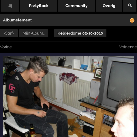
Jij
Partyflock
Community
Overig
🔍
Albumelement
~Stef~
:
Mijn Album...
→
Kelderdome 02-10-2010
Vorige
Volgende