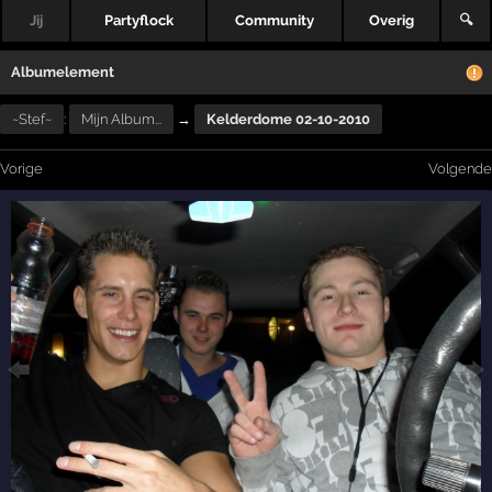
Jij
Partyflock
Community
Overig
🔍
Albumelement
~Stef~
:
Mijn Album...
→
Kelderdome 02-10-2010
Vorige
Volgende