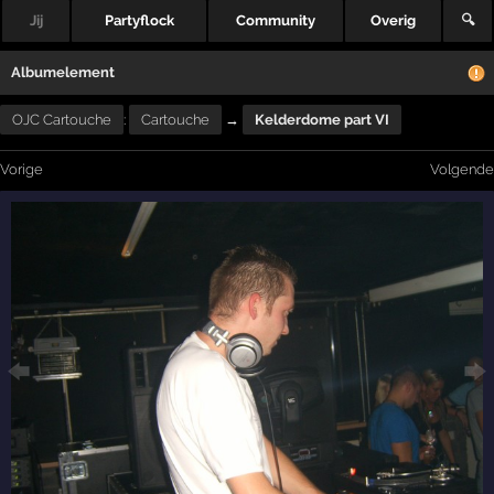
Jij
Partyflock
Community
Overig
🔍
Albumelement
OJC Cartouche
:
Cartouche
→
Kelderdome part VI
Vorige
Volgende