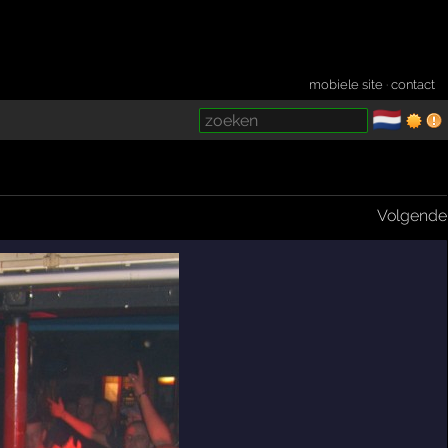
mobiele site
·
contact
🇳🇱
­
Volgende