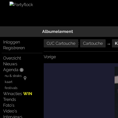
Albumelement
Inloggen
OJC Cartouche
:
Cartouche
→
K
Registreren
Vorige
Overzicht
Nieuws
Agenda
nu & straks
kaart
festivals
Winacties
WIN
Trends
Foto's
Video's
Interviews