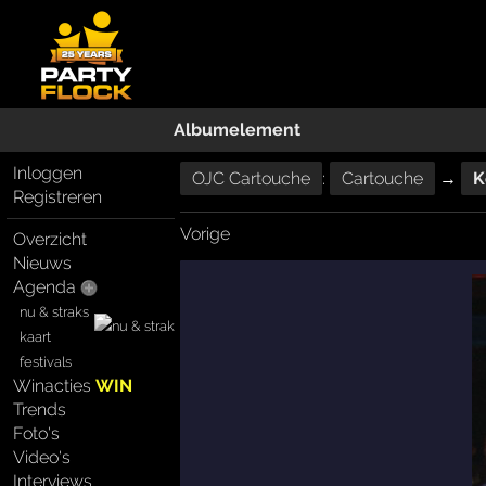
Albumelement
Inloggen
OJC Cartouche
:
Cartouche
→
K
Registreren
Vorige
Overzicht
Nieuws
Agenda
nu & straks
kaart
festivals
Winacties
WIN
Trends
Foto's
Video's
Interviews