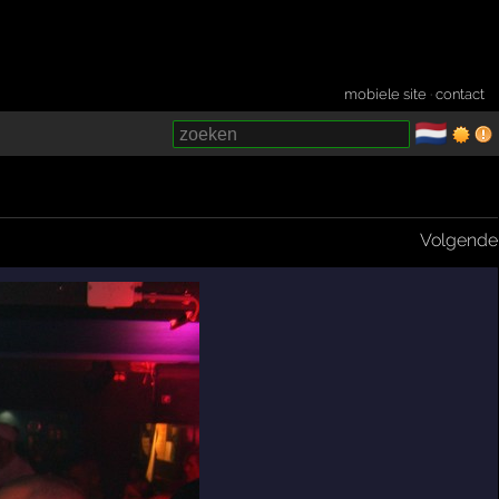
mobiele site
·
contact
🇳🇱
­
Volgende