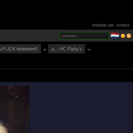
mobiele site
·
contact
🇳🇱
­
u FUCK iedereen!!
→
4......HC Party´s
→