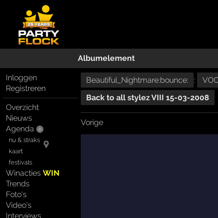
Albumelement
Inloggen
Beautiful_Nightmare:bounce:
:
VOOR
Registreren
Back to all stylez VIII 15-03-2008
Overzicht
Nieuws
Vorige
Agenda
nu & straks
kaart
festivals
Winacties
WIN
Trends
Foto's
Video's
Interviews