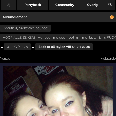
Jij
Partyflock
Community
Overig
🔍
Albumelement
Beautiful_Nightmare:bounce:
:
VOOR ALLE ZEIKERS : Het boeit me geen reet mijn mentaliteit is nu FUCK
→
4......HC Party´s
→
Back to all stylez VIII 15-03-2008
Vorige
Volgende