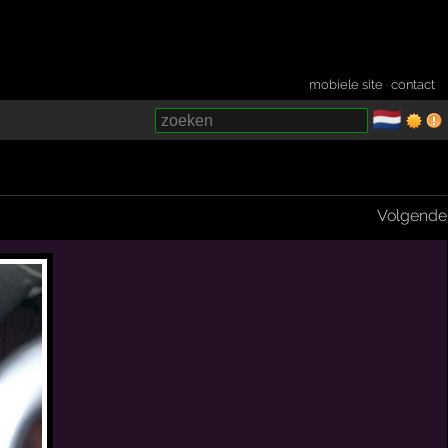
mobiele site
·
contact
🇳🇱
­
Volgende