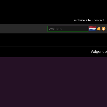
mobiele site
·
contact
🇳🇱
­
Volgende