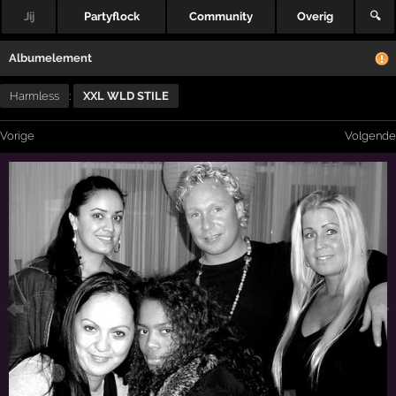
Jij
Partyflock
Community
Overig
🔍
Albumelement
Harmless
:
XXL WLD STILE
Vorige
Volgende