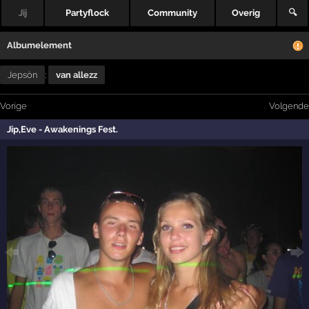
Jij
Partyflock
Community
Overig
🔍
Albumelement
Jepsòn
:
van allezz
Vorige
Volgende
Jip,Eve - Awakenings Fest.