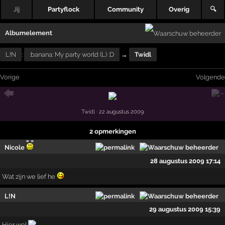
Jij
Partyflock
Community
Overig
🔍
Albumelement
L!N
:
:banana: My party world (L) :D
→
Twidl
Vorige
Volgende
Twidl
· 22 augustus 2009
2 opmerkingen
Nicole
28 augustus 2009 17:14
Wat zijn we lief he
L!N
29 augustus 2009 15:39
Hier wel