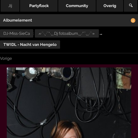
Jij
Partyflock
Community
Overig
🔍
Albumelement
DJ-Miss-SieCa
:
.«·´`·.¸·´¨*·.¸¸.Dj fotoalbum.¸¸.·*¨`.¸¸.·´`·»
→
TWIDL - Nacht van Hengelo
Vorige